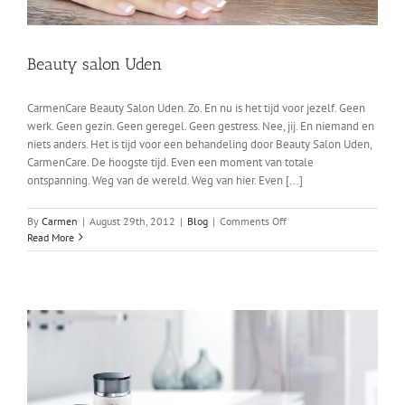
Beauty salon Uden
CarmenCare Beauty Salon Uden. Zo. En nu is het tijd voor jezelf. Geen
werk. Geen gezin. Geen geregel. Geen gestress. Nee, jij. En niemand en
niets anders. Het is tijd voor een behandeling door Beauty Salon Uden,
CarmenCare. De hoogste tijd. Even een moment van totale
ontspanning. Weg van de wereld. Weg van hier. Even [...]
on
By
Carmen
|
August 29th, 2012
|
Blog
|
Comments Off
Beauty
Read More
salon
Uden