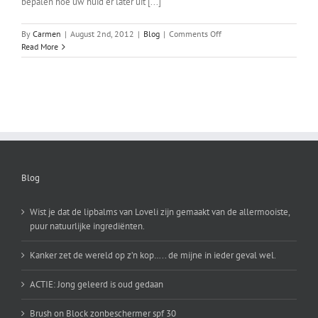
bepalen hoe uw huid er later uit [...]
on
By
Carmen
|
August 2nd, 2012
|
Blog
|
Comments Off
Waarom
Read More
huidverzorging
thuis
Blog
Wist je dat de lipbalms van Loveli zijn gemaakt van de allermooiste,
puur natuurlijke ingrediënten.
Kanker zet de wereld op z’n kop….. de mijne in ieder geval wel.
ACTIE: Jong geleerd is oud gedaan
Brush on Block zonbeschermer spf 30