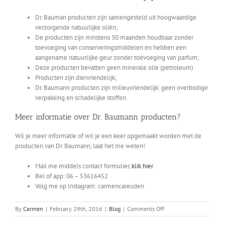
Dr. Bauman producten zijn samengesteld uit hoogwaardige
verzorgende natuurlijke oliën;
De producten zijn minstens 30 maanden houdbaar zonder
toevoeging van conserveringsmiddelen en hebben een
aangename natuurlijke geur zonder toevoeging van parfum;
Deze producten bevatten geen minerale olie (petroleum)
Producten zijn diervriendelijk;
Dr. Baumann producten zijn milieuvriendelijk: geen overbodige
verpakking en schadelijke stoffen.
Meer informatie over Dr. Baumann producten?
Wil je meer informatie of wil je een keer opgemaakt worden met de
producten van Dr. Baumann, laat het me weten!
Mail me middels contact formulier,
klik hier
Bel of app: 06 – 53616452
Volg me op Instagram: carmencareuden
on
By
Carmen
|
February 29th, 2016
|
Blog
|
Comments Off
Make-