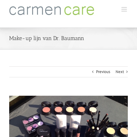
Skip
to
content
Make-up lijn van Dr. Baumann
Previous
Next
View
Larger
Image