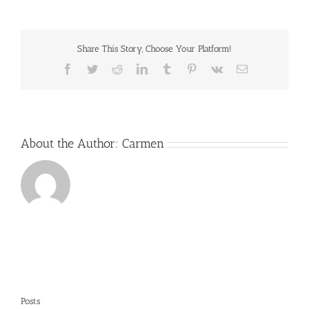
up
lijn
van
Dr.
Share This Story, Choose Your Platform!
Baumann
Facebook
Twitter
Reddit
LinkedIn
Tumblr
Pinterest
Vk
Email
About the Author:
Carmen
Posts