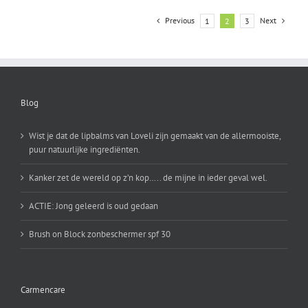
en
Tone
Previous
Next
1
2
3
Booster
Blog
Wist je dat de lipbalms van Loveli zijn gemaakt van de allermooiste,
puur natuurlijke ingrediënten.
Kanker zet de wereld op z’n kop….. de mijne in ieder geval wel.
ACTIE: Jong geleerd is oud gedaan
Brush on Block zonbeschermer spf 30
Carmencare