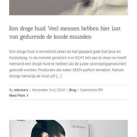
Een droge huid. Veel mensen hebben hier last
van gedurende de koude maanden
Een droge huid is vervelend zeker als het gepaard gaat met jeuk en
huiduitslag. In de meeste gevallen is er ECHT iets aan te doen en hoeft
niemand een droge huid te hebben als de juiste verzorgingsproducten
gebruikt worden. Producten die zeker GEEN parfum bevatten. Parfum
droogt namelijk de huid uit! […]
on
By
edonkers
|
November 2nd, 2018
|
Blog
|
Comments Off
Een
Read More
droge
huid.
Veel
mensen
hebben
hier
last