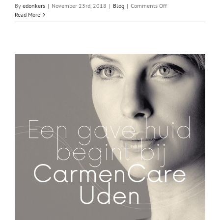
on
By
edonkers
|
November 23rd, 2018
|
Blog
|
Comments Off
Heb
Read More
jij
de
geweldige
lippenbalsem
van
HURRAW!
al
geprobeerd?
Ik
zeg
doen!