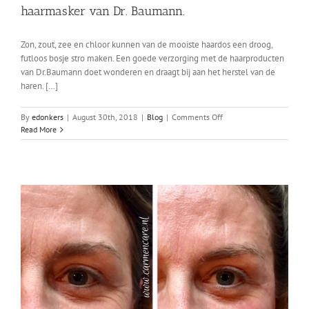
haarmasker van Dr. Baumann.
Zon, zout, zee en chloor kunnen van de mooiste haardos een droog,
futloos bosje stro maken. Een goede verzorging met de haarproducten
van Dr.Baumann doet wonderen en draagt bij aan het herstel van de
haren. […]
on
By
edonkers
|
August 30th, 2018
|
Blog
|
Comments Off
Maandaanbieding
Read More
september:
15%
korting
op
het
haarmasker
van
Dr.
Baumann.